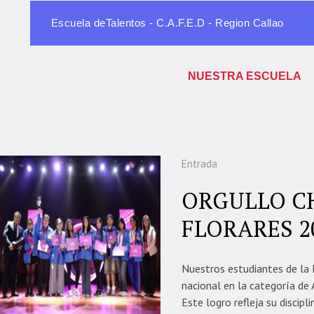
Escuela deTalentos - C.A.F.E.D - Region Callao
NUESTRA ESCUELA
Entrada
ORGULLO C
FLORARES 2
Nuestros estudiantes de la E
nacional en la categoría de 
Este logro refleja su discipl