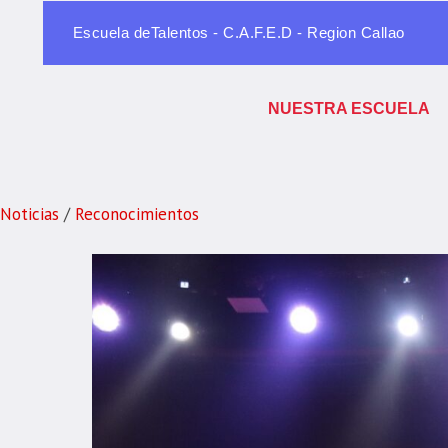
Escuela deTalentos - C.A.F.E.D - Region Callao
NUESTRA ESCUELA
Noticias
/
Reconocimientos