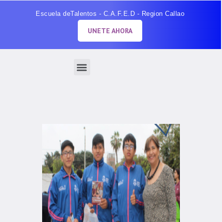
Escuela deTalentos - C.A.F.E.D - Region Callao
UNETE AHORA