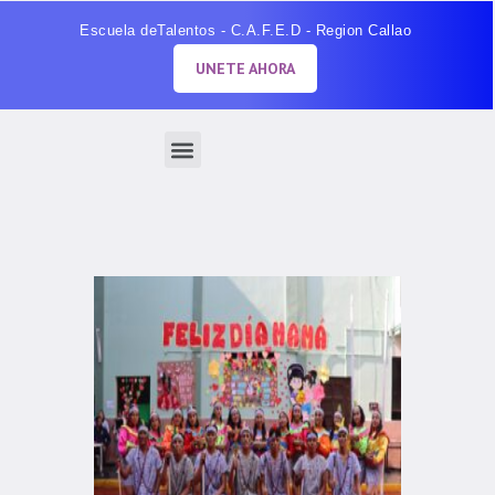
Escuela deTalentos - C.A.F.E.D - Region Callao
UNETE AHORA