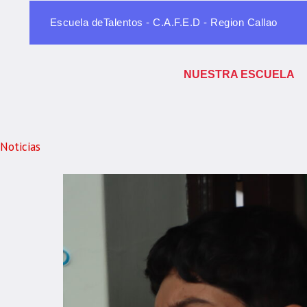
Escuela deTalentos - C.A.F.E.D - Region Callao
NUESTRA ESCUELA
Noticias