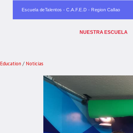
Escuela deTalentos - C.A.F.E.D - Region Callao
NUESTRA ESCUELA
Education
/
Noticias