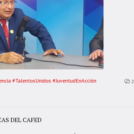
encia #TalentosUnidos #JuventudEnAcción
2
CAS DEL CAFED