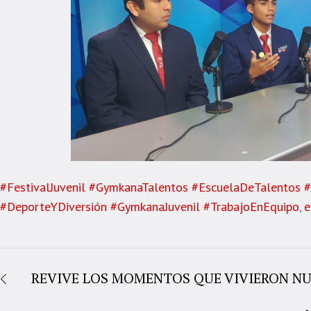
#FestivalJuvenil #GymkanaTalentos #EscuelaDeTalentos 
#DeporteYDiversión #GymkanaJuvenil #TrabajoEnEquipo
e
,
REVIVE LOS MOMENTOS QUE VIVIERON NU