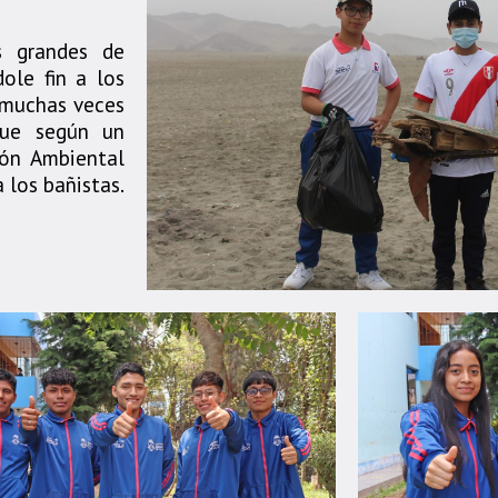
s grandes de
ole fin a los
 muchas veces
que según un
ión Ambiental
 los bañistas.